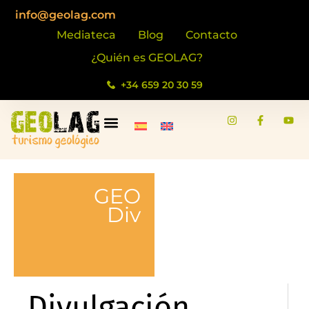
contenido
info@geolag.com
Mediateca
Blog
Contacto
¿Quién es GEOLAG?
+34 659 20 30 59
GEO
Div
Divulgación