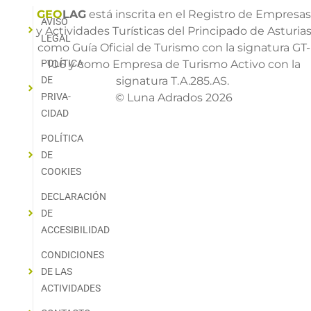
GEO
LAG
está inscrita en el Registro de Empresa
AVISO
y Actividades Turísticas del Principado de Asturia
LEGAL
como Guía Oficial de Turismo con la signatura GT-
POLÍTICA
106 y como Empresa de Turismo Activo con la
DE
signatura T.A.285.AS.
PRIVA­
© Luna Adrados 2026
CIDAD
POLÍTICA
DE
COOKIES
DECLARACIÓN
DE
ACCESIBILIDAD
CONDICIONES
DE LAS
ACTIVIDADES