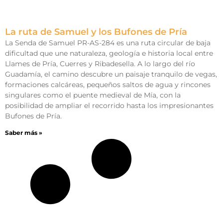
La ruta de Samuel y los Bufones de Pría
La Senda de Samuel PR-AS-284 es una ruta circular de baja
dificultad que une naturaleza, geología e historia local entre
Llames de Pría, Cuerres y Ribadesella. A lo largo del río
Guadamía, el camino descubre un paisaje tranquilo de vegas,
formaciones calcáreas, pequeños saltos de agua y rincones
singulares como el puente medieval de Mía, con la
posibilidad de ampliar el recorrido hasta los impresionantes
Bufones de Pría.
Saber más »