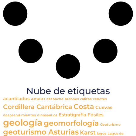
Nube de etiquetas
acantilados
Asturias
azabache
bufones
calizas
cenotes
Costa
Cordillera Cantábrica
Cuevas
Estratigrafía
Fósiles
desprendimientos
dinosaurios
geología
geomorfología
Geoturismo
geoturismo Asturias
Karst
lagos
Lagos de