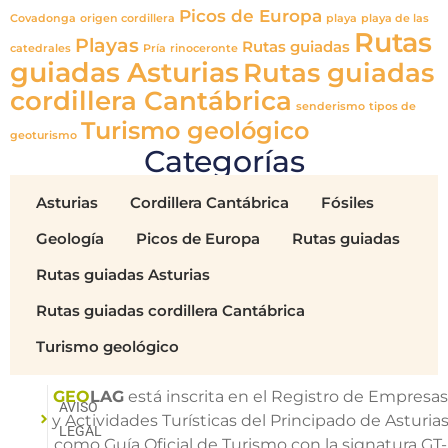
Picos de Europa
Covadonga
origen cordillera
playa
playa de las
Rutas
Playas
Rutas guiadas
catedrales
Pría
rinoceronte
guiadas Asturias
Rutas guiadas
cordillera Cantábrica
senderismo
tipos de
Turismo geológico
geoturismo
Categorías
Asturias
Cordillera Cantábrica
Fósiles
Geología
Picos de Europa
Rutas guiadas
Rutas guiadas Asturias
Rutas guiadas cordillera Cantábrica
Turismo geológico
GEO
LAG
está inscrita en el Registro de Empresa
AVISO
y Actividades Turísticas del Principado de Asturia
LEGAL
como Guía Oficial de Turismo con la signatura GT-