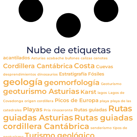
Nube de etiquetas
acantilados
Asturias
azabache
bufones
calizas
cenotes
Costa
Cordillera Cantábrica
Cuevas
Estratigrafía
Fósiles
desprendimientos
dinosaurios
geología
geomorfología
Geoturismo
geoturismo Asturias
Karst
lagos
Lagos de
Picos de Europa
Covadonga
origen cordillera
playa
playa de las
Rutas
Playas
Rutas guiadas
catedrales
Pría
rinoceronte
guiadas Asturias
Rutas guiadas
cordillera Cantábrica
senderismo
tipos de
Turismo geológico
geoturismo