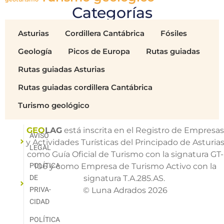
Categorías
Asturias
Cordillera Cantábrica
Fósiles
Geología
Picos de Europa
Rutas guiadas
Rutas guiadas Asturias
Rutas guiadas cordillera Cantábrica
Turismo geológico
GEO
LAG
está inscrita en el Registro de Empresa
AVISO
y Actividades Turísticas del Principado de Asturia
LEGAL
como Guía Oficial de Turismo con la signatura GT-
POLÍTICA
106 y como Empresa de Turismo Activo con la
DE
signatura T.A.285.AS.
PRIVA­
© Luna Adrados 2026
CIDAD
POLÍTICA