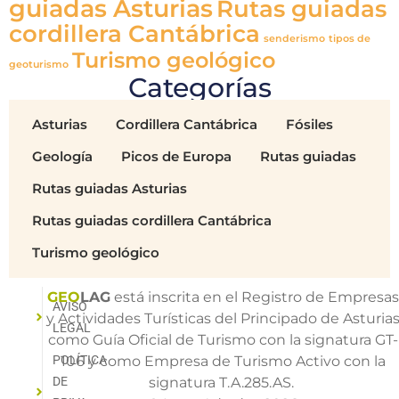
guiadas Asturias
Rutas guiadas
cordillera Cantábrica
senderismo
tipos de
Turismo geológico
geoturismo
Categorías
Asturias
Cordillera Cantábrica
Fósiles
Geología
Picos de Europa
Rutas guiadas
Rutas guiadas Asturias
Rutas guiadas cordillera Cantábrica
Turismo geológico
GEO
LAG
está inscrita en el Registro de Empresa
AVISO
y Actividades Turísticas del Principado de Asturia
LEGAL
como Guía Oficial de Turismo con la signatura GT-
POLÍTICA
106 y como Empresa de Turismo Activo con la
DE
signatura T.A.285.AS.