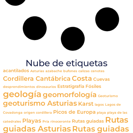
Paseo geológico por los lagos de Covadonga
La ruta por los Lagos de Covadonga permite descubrir uno
de los paisajes más emblemáticos del Parque Nacional de los
Picos de Europa, combinando naturaleza, historia, geología
glaciar y patrimonio cultural. Desde el Centro de
Interpretación Pedro Pidal hasta las antiguas minas de
Buferrera, el lago Ercina, la Vega del Bricial y el lago Enol, el
recorrido muestra cómo los glaciares, las morrenas, el karst
y la actividad minera han modelado este entorno único. Una
excursión familiar de baja dificultad para comprender el
origen de los lagos, la fuerza del hielo y la estrecha relación
entre la montaña, los pastores y la memoria de Covadonga.
Saber más »