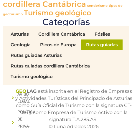
La ruta de Samuel y los Bufones de Pría
La Senda de Samuel PR-AS-284 es una ruta circular de baja
dificultad que une naturaleza, geología e historia local entre
Llames de Pría, Cuerres y Ribadesella. A lo largo del río
Guadamía, el camino descubre un paisaje tranquilo de vegas,
formaciones calcáreas, pequeños saltos de agua y rincones
singulares como el puente medieval de Mía, con la
posibilidad de ampliar el recorrido hasta los impresionantes
Bufones de Pría.
Saber más »