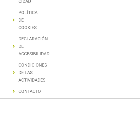
Puente del Arcu de Torre (Ribadesella)
Muy cerca de la playa de Vega, en la población de Torre, se
esconde el Puente del Arcu, una singular formación natural
creada por la erosión del río Acebo sobre las calizas
carboníferas. Un breve paseo entre el bosque conduce hasta
este arco de roca, antiguo tramo de cueva fluvial donde aún
se conservan formas propias del mundo subterráneo, como
estalactitas y formaciones en bandera. Bajo el arco, las ruinas
de un viejo molino harinero añaden memoria humana a un
rincón geológico tan bello como inesperado.
Saber más »