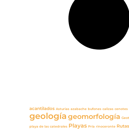
acantilados
Asturias
azabache
bufones
calizas
cenotes
geología
geomorfología
Geo
Playas
Rutas
playa de las catedrales
Pría
rinoceronte