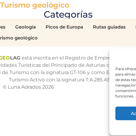
Turismo geológico
Categorías
les
Geología
Picos de Europa
Rutas guiadas
rismo geológico
GEO
LAG
está inscrita en el Registro de Empresas y
vidades Turísticas del Principado de Asturias como Guía
Para ofrece
al de Turismo con la signatura GT-106 y como Empresa de
para almace
Turismo Activo con la signatura T.A.285.AS.
de estas t
navegación 
© Luna Adrados 2026
consentimie
funciones.
A