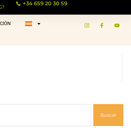
+34 659 20 30 59
G?
CIÓN
Buscar