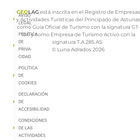
GEO
LAG
está inscrita en el Registro de Empresa
AVISO
y Actividades Turísticas del Principado de Asturia
LEGAL
como Guía Oficial de Turismo con la signatura GT-
POLÍTICA
106 y como Empresa de Turismo Activo con la
DE
signatura T.A.285.AS.
PRIVA­
© Luna Adrados 2026
CIDAD
POLÍTICA
DE
COOKIES
DECLARACIÓN
DE
ACCESIBILIDAD
CONDICIONES
DE LAS
ACTIVIDADES