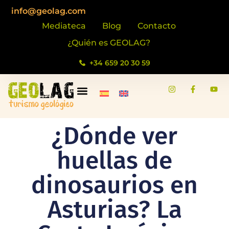
info@geolag.com
Mediateca
Blog
Contacto
¿Quién es GEOLAG?
+34 659 20 30 59
¿Dónde ver
huellas de
dinosaurios en
Asturias? La